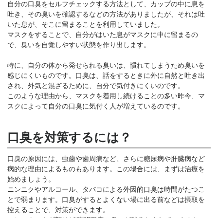
自分の口臭をセルフチェックする方法として、カップの中に息を
吐き、その臭いを確認するなどの方法がありましたが、それは吐
いた息が、そこに留まることを利用していました。
マスクをすることで、自分がはいた息がマスクに中に留まるの
で、臭いを自覚しやすい状態を作り出します。
特に、自分の体から発せられる臭いは、慣れてしまうため臭いを
感じにくいものです。口臭は、話をするときに外に自然と吐き出
され、外気と混ざるために、自分で気付きにくいのです。
このような理由から、マスクを着用し続けることの多い昨今、マ
スクによって自分の口臭に気付く人が増えているのです。
口臭を対策するには？
口臭の原因には、虫歯や歯周病など、さらに糖尿病や肝臓病など
病的な理由によるものもあります。この場合には、まずは治療を
始めましょう。
ニンニクやアルコール、タバコによる外因的口臭は時間がたつこ
とで弱まります。口臭がするとよくない場に出る前などは摂取を
控えることで、対策ができます。