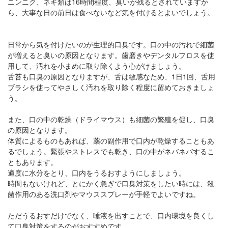
ニンニク、ネギ類は16時間程度、臭いが残るとされていますか
ら、大事な日の前日は食べないなど気を付けるとよいでしょう。
日常から気を付けたいのが生理的口臭です。口の中の汚れで細菌
が増えると臭いの原因となります。歯磨きやデンタルフロスを使
用して、汚れを小まめに取り除くよう心がけましょう。
舌苔も口臭の原因となりますが、舌は敏感なため、1日1回、舌用
ブラシを使ってやさしく汚れを取り除く程度に留めておきましょ
う。
また、口の中の乾燥（ドライマウス）も細菌の繁殖を促し、口臭
の原因となります。
体質によるものもあれば、薬の副作用で口内が乾燥することもあ
るでしょう。緊張やストレスでも乾き、口の中がネバネバするこ
ともあります。
適度に水分をとり、口内をうるおすようにしましょう。
時間もないけれど、とにかく急ぎで口臭対策をしたい時には、殺
菌作用のある洗口剤やマウススプレーが手軽でよいですね。
ただうるおすだけでなく、唾液を出すことで、口内環境を良くし
て口臭対策をするのがおすすめです。