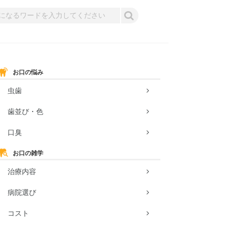
お口の悩み
虫歯
歯並び・色
口臭
お口の雑学
治療内容
病院選び
コスト