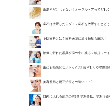
歯磨きだけじゃない！オーラルケアってどれく
歯石は放置したらダメ？歯石を放置するとどう
予防歯科とは？歯科医院に通う頻度も解説！
治療で折れた器具が歯の中に残る？破折ファイ
歯にも効果的なボトックス! 歯ぎしりや顎関節
美容整形と矯正治療との違いって?
口内に現れる病気の前兆! 早期発見、早期治療