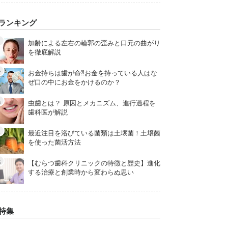
ランキング
加齢による左右の輪郭の歪みと口元の曲がり
を徹底解説
お金持ちは歯が命⁈お金を持っている人はな
ぜ口の中にお金をかけるのか？
虫歯とは？ 原因とメカニズム、進行過程を
歯科医が解説
最近注目を浴びている菌類は土壌菌！土壌菌
を使った菌活方法
【むらつ歯科クリニックの特徴と歴史】進化
する治療と創業時から変わらぬ思い
特集