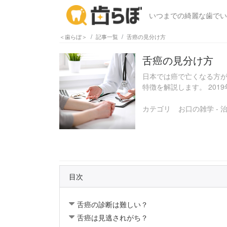
いつまでの綺麗な歯でい
＜歯らぼ＞
記事一覧
舌癌の見分け方
舌癌の見分け方
日本では癌で亡くなる方
特徴を解説します。 2019
カテゴリ
お口の雑学 - 
目次
舌癌の診断は難しい？
舌癌は見逃されがち？