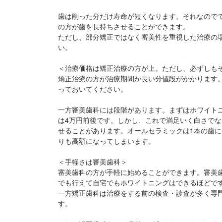
歯は削った分だけ寿命が短くなります。それなので
の方が歯を長持ちさせることができます。
ただし、部分矯正ではなく審美性を重視した治療の
い。
＜治療価格は矯正治療の方が上。ただし、必ずしも
矯正治療の方が治療期間が長い分値段がかかります。
っておいてください。
一方審美歯科には段階があります。まずはホワイト
は4万円前後です。しかし、これで満足いく白さでな
せることがあります。オールセラミックは1本の歯に
りも高額になってしまいます。
＜手軽さは審美歯科＞
審美歯科の方が手軽に始めることができます。審美
でも行えて自宅でもホワイトニングはできるほどで
一方矯正歯科は治療をする前の検査・診査が多く専
す。