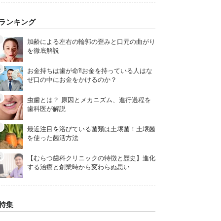
ランキング
加齢による左右の輪郭の歪みと口元の曲がり
を徹底解説
お金持ちは歯が命⁈お金を持っている人はな
ぜ口の中にお金をかけるのか？
虫歯とは？ 原因とメカニズム、進行過程を
歯科医が解説
最近注目を浴びている菌類は土壌菌！土壌菌
を使った菌活方法
【むらつ歯科クリニックの特徴と歴史】進化
する治療と創業時から変わらぬ思い
特集