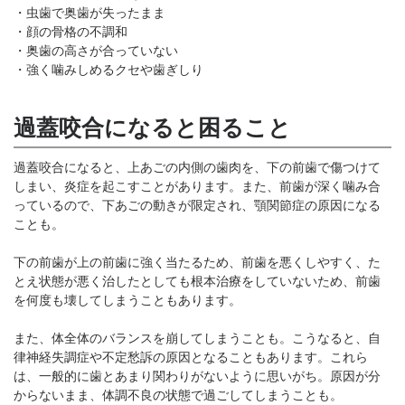
・虫歯で奥歯が失ったまま
・顔の骨格の不調和
・奥歯の高さが合っていない
・強く噛みしめるクセや歯ぎしり
過蓋咬合になると困ること
過蓋咬合になると、上あごの内側の歯肉を、下の前歯で傷つけて
しまい、炎症を起こすことがあります。また、前歯が深く噛み合
っているので、下あごの動きが限定され、顎関節症の原因になる
ことも。
下の前歯が上の前歯に強く当たるため、前歯を悪くしやすく、た
とえ状態が悪く治したとしても根本治療をしていないため、前歯
を何度も壊してしまうこともあります。
また、体全体のバランスを崩してしまうことも。こうなると、自
律神経失調症や不定愁訴の原因となることもあります。これら
は、一般的に歯とあまり関わりがないように思いがち。原因が分
からないまま、体調不良の状態で過ごしてしまうことも。