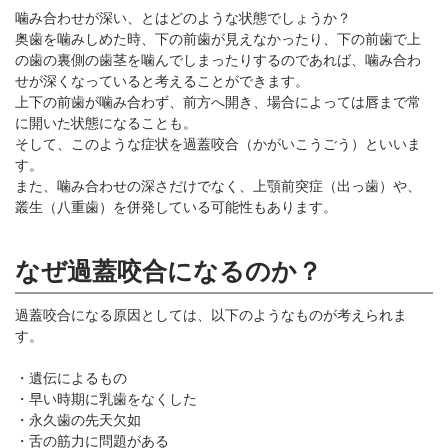
噛み合わせが深い、とはどのような状態でしょうか？
奥歯を噛みしめた時、下の前歯が見えなかったり、下の前歯で上
の歯の裏側の歯茎を噛んでしまったりするのであれば、噛み合わ
せが深くなっていると考えることができます。
上下の前歯が噛み合わず、前方へ開き、場合によっては唇まで常
に開いた状態になることも。
そして、このような症状を過蓋咬合（かがいこうごう）といいま
す。
また、噛み合わせの深さだけでなく、上顎前突症（出っ歯）や、
叢生（八重歯）を併発している可能性もあります。
なぜ過蓋咬合になるのか？
過蓋咬合になる原因としては、以下のようなものが考えられま
す。
・遺伝によるもの
・早い時期に乳歯をなくした
・永久歯の先天欠如
・舌の筋力に問題がある